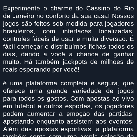
Experimente o charme do Cassino do Rio
de Janeiro no conforto da sua casa! Nossos
jogos são feitos sob medida para jogadores
brasileiros, com interfaces localizadas,
controles fáceis de usar e muita diversão. É
fácil começar e distribuímos fichas todos os
dias, dando a você a chance de ganhar
muito. Há também jackpots de milhões de
reais esperando por você!
é uma plataforma completa e segura, que
oferece uma grande variedade de jogos
para todos os gostos. Com apostas ao vivo
em futebol e outros esportes, os jogadores
podem aumentar a emoção das partidas,
apostando enquanto assistem aos eventos.
Além das apostas esportivas, a plataforma
também conta com uma ampla seleção de